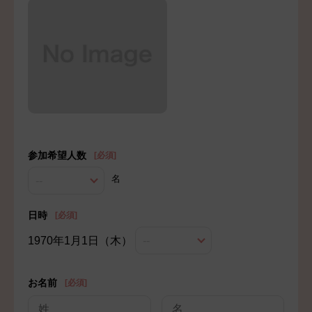
会社概要
店舗一覧
お問い合わせ
プライバシーポリシー
来店予約ページへ
式場見学予約はこちら
参加希望人数
[必須]
名
--
LINEで気軽に相談
日時
[必須]
1970年1月1日（木）
--
お名前
[必須]