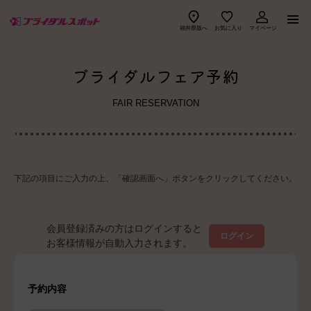
福井県版へ
お気に入り
マイページ
ご紹介式場一覧
ブライダルフェア予約
ブラスポ優待ショップ一覧
FAIR RESERVATION
ブラスポでできること
見積りチェック
下記の項目にご入力の上、「確認画面へ」ボタンをクリックしてください。
ご利用の流れ
ブラスポ特典
会員登録済みの方はログインすると
ログイン
お客様情報が自動入力されます。
よくある質問
ブラスポマガジン
幸せ先輩カップル
お知らせ
予約内容