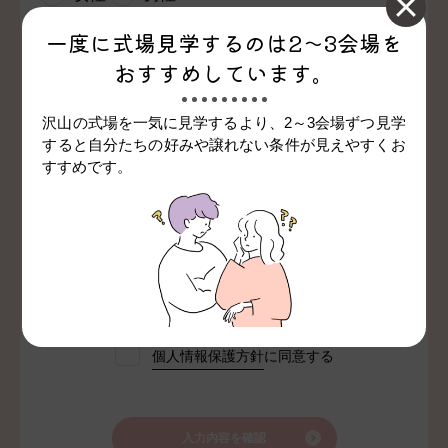
一度に式場見学するのは
2～3会場を
ご質問など
おすすめしています。
沢山の式場を一気に見学するより、2～3会場ずつ見学
すると
自分たちの好みや譲れない条件が見えやすくお
すすめです。
入力内容で会員登録も行う
個人情報保護方針
に同意する
入力内容を確認