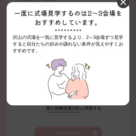
一度に式場見学するのは
2～3会場を
ご質問など
おすすめしています。
沢山の式場を一気に見学するより、2～3会場ずつ見学
すると
自分たちの好みや譲れない条件が見えやすくお
すすめです。
入力内容で会員登録も行う
個人情報保護方針
に同意する
入力内容を確認