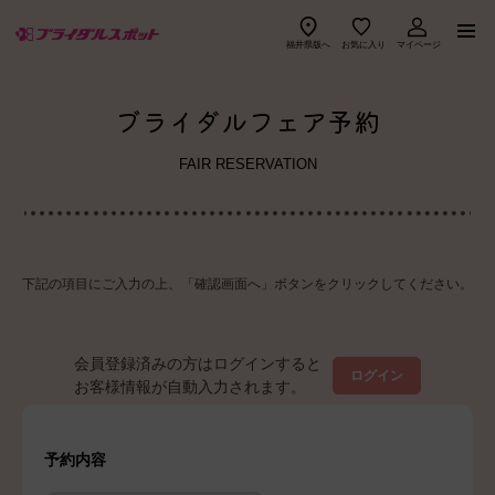
福井県版へ
お気に入り
マイページ
ご紹介式場一覧
ブライダルフェア予約
ブラスポ優待ショップ一覧
FAIR RESERVATION
ブラスポでできること
見積りチェック
下記の項目にご入力の上、「確認画面へ」ボタンをクリックしてください。
ご利用の流れ
ブラスポ特典
会員登録済みの方はログインすると
ログイン
お客様情報が自動入力されます。
よくある質問
ブラスポマガジン
幸せ先輩カップル
お知らせ
予約内容