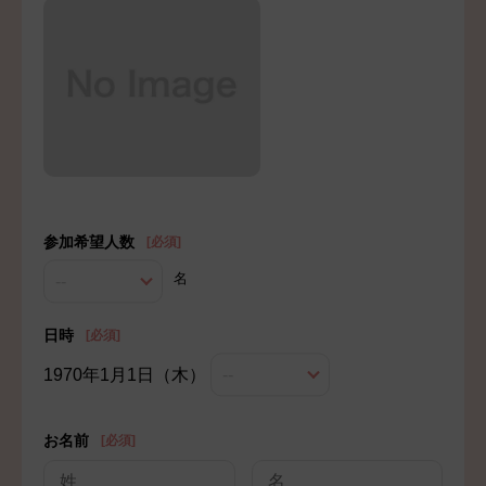
会社概要
店舗一覧
お問い合わせ
プライバシーポリシー
来店予約ページへ
式場見学予約はこちら
参加希望人数
[必須]
名
--
LINEで気軽に相談
日時
[必須]
1970年1月1日（木）
--
お名前
[必須]