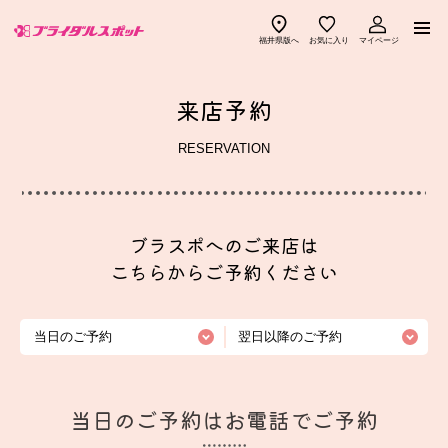
福井県版へ
お気に入り
マイページ
ご紹介式場一覧
来店予約
ブラスポ優待ショップ一覧
RESERVATION
ブラスポでできること
見積りチェック
ブラスポへのご来店は
ご利用の流れ
こちらからご予約ください
ブラスポ特典
当日のご予約
翌日以降のご予約
よくある質問
ブラスポマガジン
幸せ先輩カップル
お知らせ
当日のご予約はお電話でご予約