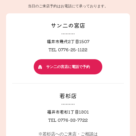
会社概要
店舗一覧
当日のご来店予約はお電話にて承っております。
お問い合わせ
プライバシーポリシー
サン二の宮店
来店予約ページへ
福井市幾代2丁目1507
TEL 0776-25-1122
式場見学予約はこちら
サン二の宮店に電話で予約
LINEで気軽に相談
若杉店
福井市若杉1丁目1301
TEL 0776-33-7722
※若杉店へのご来店・ご相談は