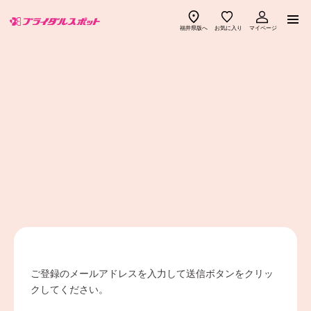
福井県版へ
お気に入り
マイページ
ご紹介式場一覧
ブラスポ優待ショップ一覧
ブラスポでできること
見積りチェック
ご利用の流れ
ブラスポ特典
よくある質問
ブラスポマガジン
ご登録のメールアドレスを入力して
送信ボタンをクリッ
幸せ先輩カップル
お知らせ
クしてください。