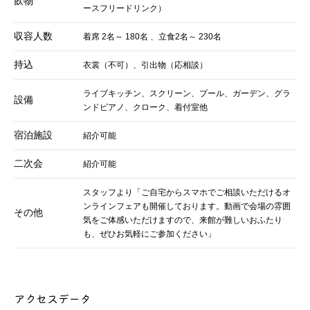
飲物
ースフリードリンク）
収容人数
着席 2名～ 180名 、立食2名～ 230名
持込
衣裳（不可）、引出物（応相談）
ライブキッチン、スクリーン、プール、ガーデン、グラ
設備
ンドピアノ、クローク、着付室他
宿泊施設
紹介可能
二次会
紹介可能
スタッフより「ご自宅からスマホでご相談いただけるオ
ンラインフェアも開催しております。動画で会場の雰囲
その他
気をご体感いただけますので、来館が難しいおふたり
も、ぜひお気軽にご参加ください」
アクセスデータ