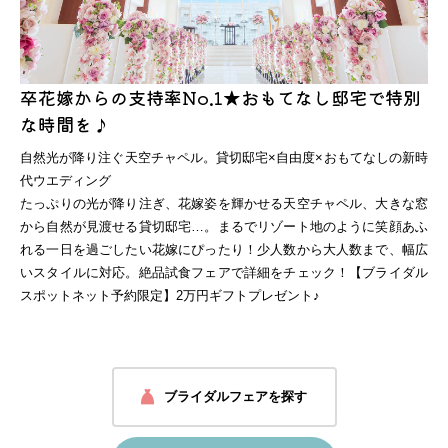
会社概要
店舗一覧
お問い合わせ
プライバシーポリシー
卒花嫁からの支持率No.1★おもてなし邸宅で特別
な時間を♪
来店予約ページへ
自然光が降り注ぐ天空チャペル。貸切邸宅×自由度×おもてなしの新時
代ウエディング
式場見学予約はこちら
たっぷりの光が降り注ぎ、花嫁姿を輝かせる天空チャペル、大きな窓
から自然が見渡せる貸切邸宅…。まるでリゾート地のように笑顔あふ
れる一日を過ごしたい花嫁にぴったり！少人数から大人数まで、幅広
LINEで気軽に相談
いスタイルに対応。絶品試食フェアで詳細をチェック！【ブライダル
スポットネット予約限定】2万円ギフトプレゼント♪
ブライダルフェアを探す