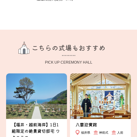
こちらの式場もおすすめ
PICK UP CEREMONY HALL
【福井・越前海岸】1日1
八雲迎賓館
組限定の絶景貸切邸宅 ワ
福井県
神前式
人前