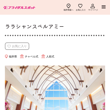
福井県版へ
お気に入り
マイページ
ご紹介式場一覧
ララシャンスベルアミー
ブラスポ優待ショップ一覧
ブラスポでできること
お気に入り
見積りチェック
福井県
チャペル式
人前式
ご利用の流れ
ブラスポ特典
よくある質問
ブラスポマガジン
幸せ先輩カップル
お知らせ