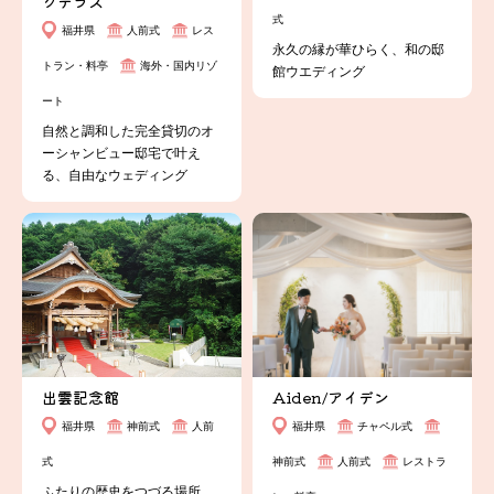
クテラス
式
福井県
人前式
レス
永久の縁が華ひらく、和の邸
トラン・料亭
海外・国内リゾ
館ウエディング
ート
自然と調和した完全貸切のオ
ーシャンビュー邸宅で叶え
る、自由なウェディング
出雲記念館
Aiden/アイデン
福井県
神前式
人前
福井県
チャペル式
式
神前式
人前式
レストラ
ふたりの歴史をつづる場所。