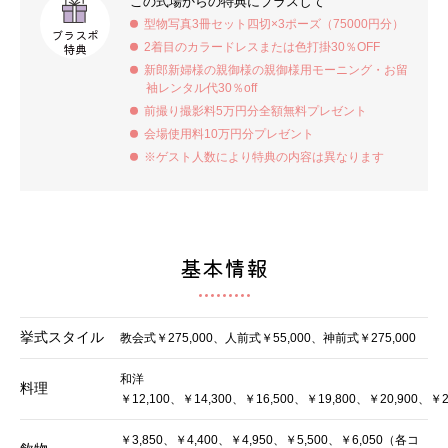
この式場からの特典にプラスして
型物写真3冊セット四切×3ポーズ（75000円分）
ブラスポ
2着目のカラードレスまたは色打掛30％OFF
特典
新郎新婦様の親御様の親御様用モーニング・お留
袖レンタル代30％off
前撮り撮影料5万円分全額無料プレゼント
会場使用料10万円分プレゼント
※ゲスト人数により特典の内容は異なります
基本情報
挙式スタイル
教会式￥275,000、人前式￥55,000、神前式￥275,000
和洋
料理
￥12,100、￥14,300、￥16,500、￥19,800、￥20,900、￥2
￥3,850、￥4,400、￥4,950、￥5,500、￥6,050（各コ