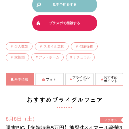
見学予約をする
ブラスポで相談する
＃ 少人数婚
＃ スタイル選択
＃ 宿泊提携
＃ 家族婚
# アットホーム
# ナチュラル
ブライダル
おすすめ
基本情報
フォト
フェア
ポイント
おすすめブライダルフェア
8月8日（土）
週末BIG【来館特典5万円】能登牛×オマール豪華3