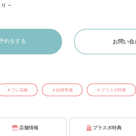
り ～
予約をする
お問い合
＃プレ花嫁
＃結婚準備
＃ブラスポ特典
店舗情報
ブラスポ
特典