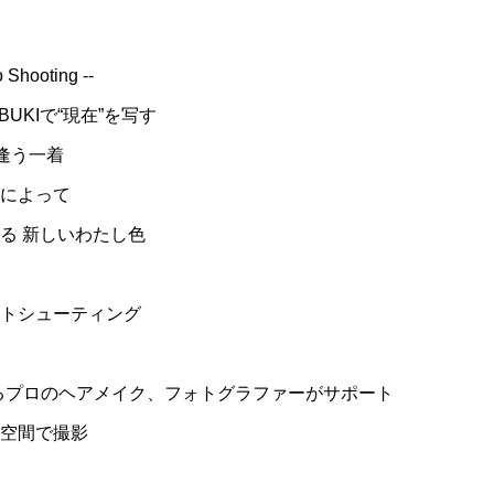
Shooting --
UKIで“現在”を写す
逢う一着
によって
る 新しいわたし色
トシューティング
るプロのヘアメイク、フォトグラファーがサポート
空間で撮影