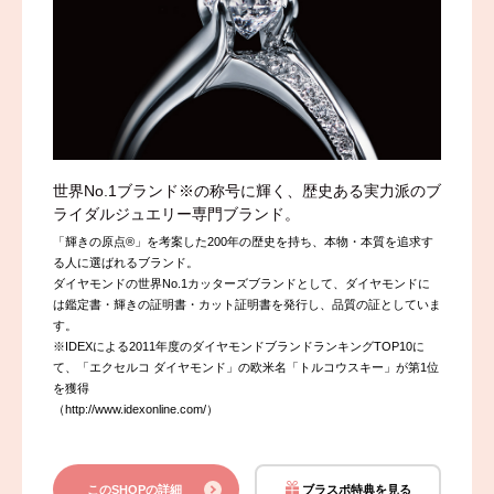
世界No.1ブランド※の称号に輝く、歴史ある実力派のブ
ライダルジュエリー専門ブランド。
「輝きの原点®」を考案した200年の歴史を持ち、本物・本質を追求す
る人に選ばれるブランド。
ダイヤモンドの世界No.1カッターズブランドとして、ダイヤモンドに
は鑑定書・輝きの証明書・カット証明書を発行し、品質の証としていま
す。
※IDEXによる2011年度のダイヤモンドブランドランキングTOP10に
て、「エクセルコ ダイヤモンド」の欧米名「トルコウスキー」が第1位
を獲得
（http://www.idexonline.com/）
このSHOPの詳細
ブラスポ特典を見る