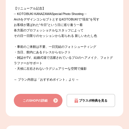
【リニューアル記念】
-- KOTOBUKI KANAZAWASpecial Photo Shooting --
ArchをデザインコンセプトとするKOTOBUKIで“現在”を写す
お客様が選ばれた“今日”という日に巡り逢う一着
各方面のプロフェッショナルなスタッフによって
その日一日限りのセッションから彩られる 新しいわたし色
・事前のご来館は不要、一日完結のフォトシューティング
・当日、館内にあるドレスからセレクト
・雑誌やTV、結婚式場で活躍されているプロのヘアメイク、フォトグ
ラファーがサポート
・天候に左右されないラグジュアリーな空間で撮影
～ プラン内容は「おすすめポイント」より ～
このSHOPの詳細
ブラスポ特典を見る