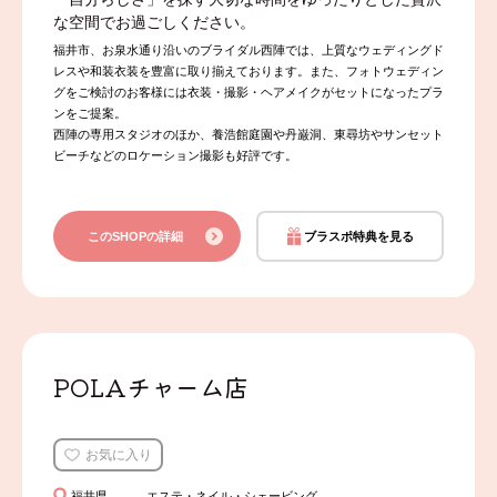
な空間でお過ごしください。
福井市、お泉水通り沿いのブライダル西陣では、上質なウェディングド
レスや和装衣装を豊富に取り揃えております。また、フォトウェディン
グをご検討のお客様には衣装・撮影・ヘアメイクがセットになったプラ
ンをご提案。
西陣の専用スタジオのほか、養浩館庭園や丹巌洞、東尋坊やサンセット
ビーチなどのロケーション撮影も好評です。
このSHOPの詳細
ブラスポ特典を見る
POLAチャーム店
お気に入り
福井県
エステ・ネイル・シェービング