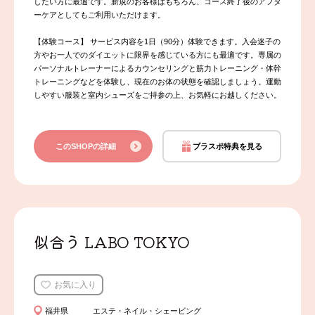
したい方に最適です。新規のお客様はもちろん、コース終了後のアフタ
ーケアとしてもご利用いただけます。
【体験コース】 サービス内容を1日（90分）体験できます。入会迷子の
方やお一人でのダイエットに限界を感じている方にも最適です。専属の
パーソナルトレーナーによるカウンセリングと筋力トレーニング・体幹
トレーニングなどを体験し、現在のお体の状態を確認しましょう。運動
しやすい服装と室内シューズをご持参の上、お気軽にお越しください。
このSHOPの詳細
ブラスポ特典を見る
似合う LABO TOKYO
お気に入り
福井県
エステ・ネイル・シェービング