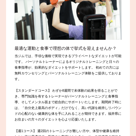
最適な運動と食事で理想の体で挙式を迎えませんか？
当ジムでは、手頃な価格で実現できるプライベートなダイエットが可能
です。 パーソナルトレーナーによるオリジナルトレーニングと日々の
食事指導が、効果的なダイエットをサポートします。 初めての方には
無料カウンセリングとパーソナルトレーニング体験をご提供しておりま
す。
【スタンダードコース】 わずか8週間で未体験の結果を得ることがで
き、専門知識を有するトレーナーがパーソナルトレーニングと食事指
導、そしてメンタル面まで総合的にサポートいたします。期間終了時に
は、「自分史上最高のボディ」だけでなく、高い代謝を維持しリバウン
ドの心配のない健康的な体を手に入れることが期待できます。福井県に
お住まいの方々のダイエットを心より応援いたします。
【週1コース】 週2回のトレーニングが難しい方や、体型や健康を維持